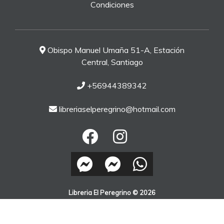
Condiciones
Obispo Manuel Umaña 51-A, Estación
Central, Santiago
+56944389342
libreriaselperegrino@hotmail.com
Libreria El Peregrino © 2026
¿Te gusta mi tienda? Yo vendo con
Bsale