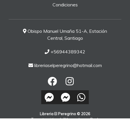
Condiciones
Obispo Manuel Umaña 51-A, Estación
Central, Santiago
+56944389342
libreriaselperegrino@hotmail.com
Libreria El Peregrino © 2026
¿Te gusta mi tienda? Yo vendo con
Bsale