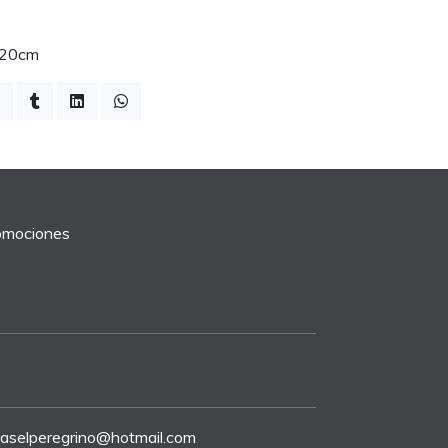
 20cm
romociones
riaselperegrino@hotmail.com