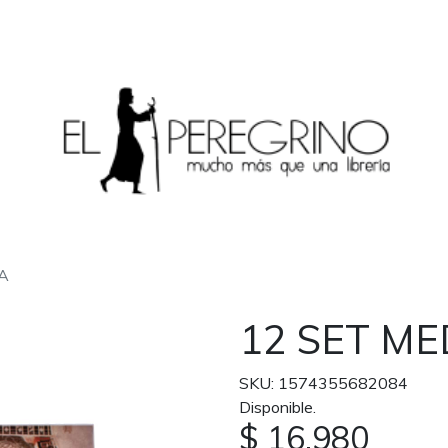
A
12 SET ME
SKU: 1574355682084
Disponible.
$ 16.980