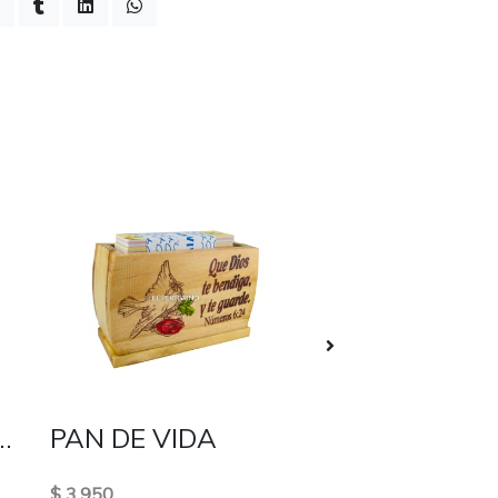
NA-BANJO EXTRA ACOLCHADA
PAN DE VIDA
0.3MM META
$ 3.950
$ 600