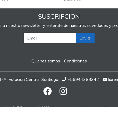
SUSCRIPCIÓN
e a nuestro newsletter y entérate de nuestras novedades y p
Enviar
Quiénes somos
Condiciones
A, Estación Central, Santiago
+56944389342
libre
Libreria El Peregrino © 2026
¿Te gusta mi tienda? Yo vendo con
Bsale