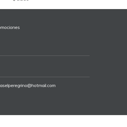
romociones
riaselperegrino@hotmail.com