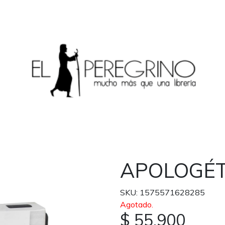
APOLOGÉT
SKU: 1575571628285
Agotado.
$ 55.900