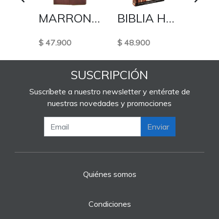
BIBLIA HOLMAN RVR 1960 ROSADA
MARRON CON ÍNDICE Y SOLAPA MAGNÉTICA
BIBLIA HOLMAN ESTUDIO TAPA DURA
$ 47.900
$ 48.900
$ 62.
SUSCRIPCIÓN
Suscríbete a nuestro newsletter y entérate de
nuestras novedades y promociones
Enviar
Quiénes somos
Condiciones