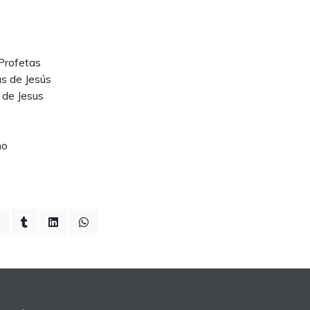
Profetas
as de Jesús
 de Jesus
ño