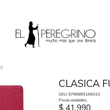
CE
CLASICA F
SKU: 9798885166010
Pocas unidades.
$ 41.990