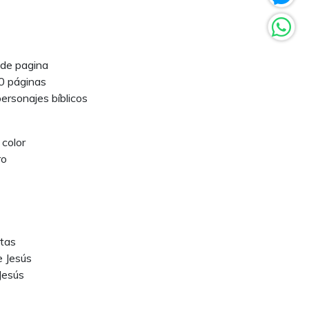
 de pagina
0 páginas
ersonajes bíblicos
color
ro
etas
e Jesús
Jesús