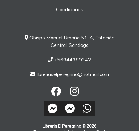
Condiciones
Obispo Manuel Umaña 51-A, Estación
Central, Santiago
+56944389342
libreriaselperegrino@hotmail.com
Libreria El Peregrino © 2026
¿Te gusta mi tienda? Yo vendo con
Bsale