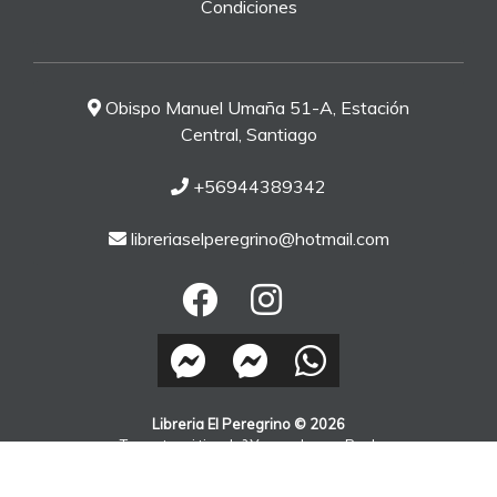
Condiciones
Obispo Manuel Umaña 51-A, Estación
Central, Santiago
+56944389342
libreriaselperegrino@hotmail.com
Libreria El Peregrino © 2026
¿Te gusta mi tienda? Yo vendo con
Bsale