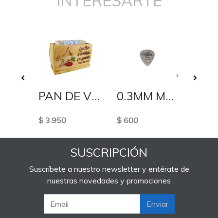
INTERESARTE
PRIMERA CLASICA
PAN DE VIDA
0.3MM METALICA
$ 3.950
$ 600
$ 800
SUSCRIPCIÓN
Suscríbete a nuestro newsletter y entérate de
nuestras novedades y promociones
Enviar