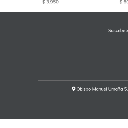
$ 3.950
$ 6
Suscríbet
Obispo Manuel Umaña 51-