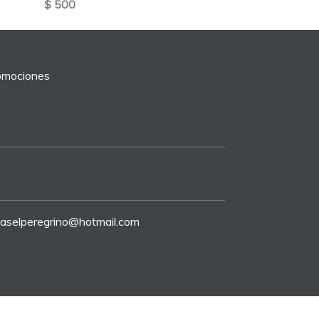
$ 500
romociones
riaselperegrino@hotmail.com