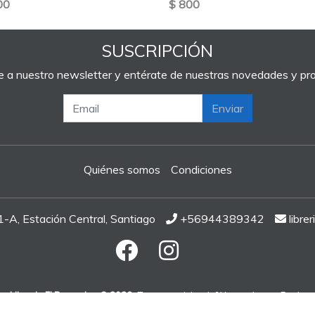
00
$ 800
SUSCRIPCIÓN
e a nuestro newsletter y entérate de nuestras novedades y p
Enviar
Quiénes somos
Condiciones
A, Estación Central, Santiago
+56944389342
libre
Libreria El Peregrino © 2026
¿Te gusta mi tienda? Yo vendo con
Bsale