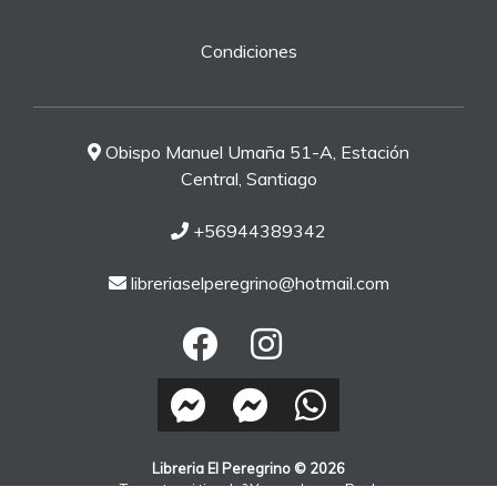
Condiciones
Obispo Manuel Umaña 51-A, Estación
Central, Santiago
+56944389342
libreriaselperegrino@hotmail.com
Libreria El Peregrino © 2026
¿Te gusta mi tienda? Yo vendo con
Bsale