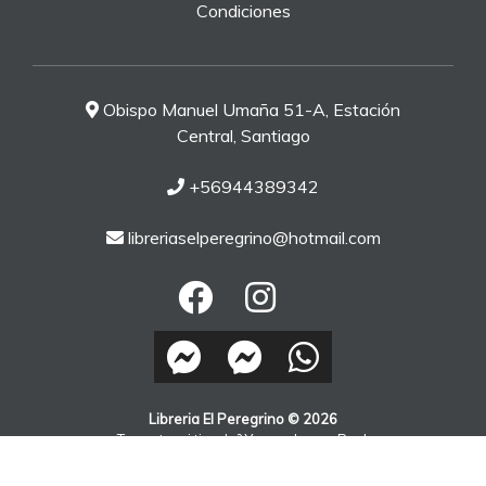
Condiciones
Obispo Manuel Umaña 51-A, Estación
Central, Santiago
+56944389342
libreriaselperegrino@hotmail.com
Libreria El Peregrino © 2026
¿Te gusta mi tienda? Yo vendo con
Bsale