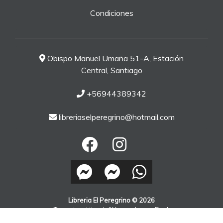
Condiciones
Obispo Manuel Umaña 51-A, Estación
Central, Santiago
+56944389342
libreriaselperegrino@hotmail.com
Libreria El Peregrino © 2026
¿Te gusta mi tienda? Yo vendo con
Bsale