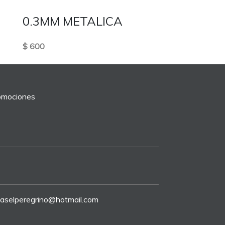
0.3MM METALICA
LLAVERO BIB
$ 600
$ 800
romociones
riaselperegrino@hotmail.com