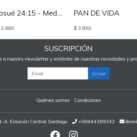
Josué 24:15 - Mediano cuadro de madera
PAN DE VIDA
 2.980
$ 3.950
SUSCRIPCIÓN
e a nuestro newsletter y entérate de nuestras novedades y p
Enviar
Quiénes somos
Condiciones
A, Estación Central, Santiago
+56944389342
libre