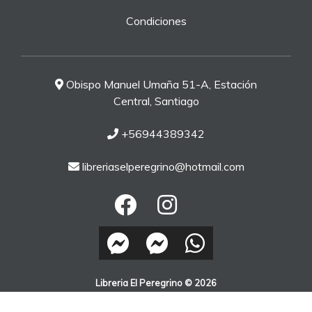
Condiciones
Obispo Manuel Umaña 51-A, Estación
Central, Santiago
+56944389342
libreriaselperegrino@hotmail.com
Libreria El Peregrino © 2026
¿Te gusta mi tienda? Yo vendo con
Bsale