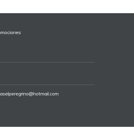
romociones
riaselperegrino@hotmail.com