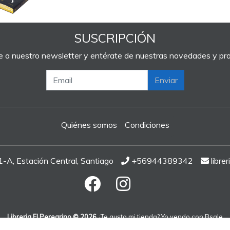
SUSCRIPCIÓN
e a nuestro newsletter y entérate de nuestras novedades y p
Enviar
Quiénes somos
Condiciones
A, Estación Central, Santiago
+56944389342
libre
Libreria El Peregrino © 2026
¿Te gusta mi tienda? Yo vendo con
Bsale