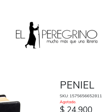
PENIEL
SKU: 1575656652811
Agotado.
$ 24.900