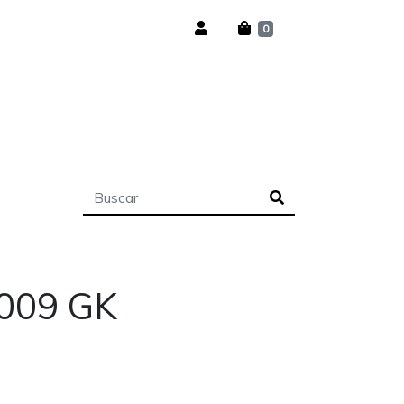
0
009 GK