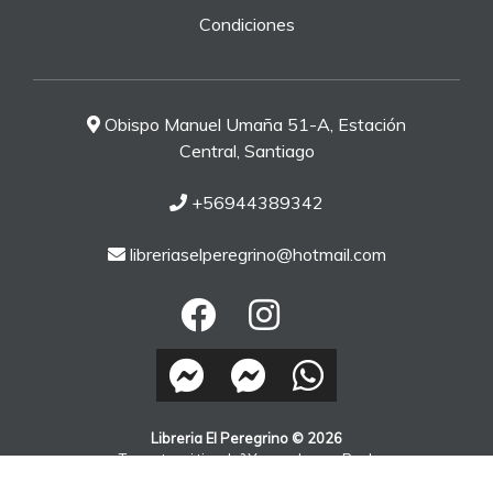
Condiciones
Obispo Manuel Umaña 51-A, Estación
Central, Santiago
+56944389342
libreriaselperegrino@hotmail.com
Libreria El Peregrino © 2026
¿Te gusta mi tienda? Yo vendo con
Bsale