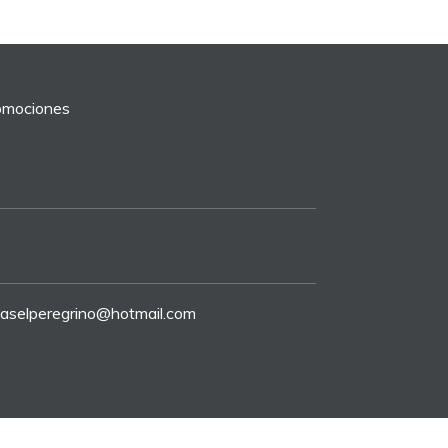
romociones
riaselperegrino@hotmail.com