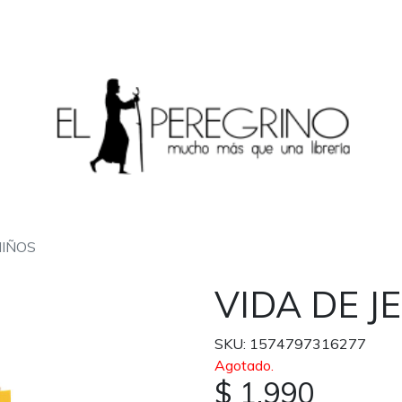
NIÑOS
VIDA DE J
SKU: 1574797316277
Agotado.
$ 1.990