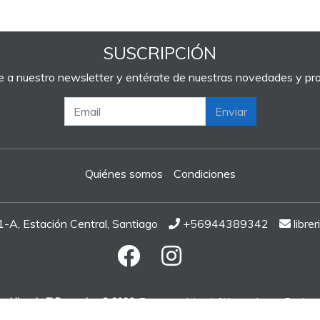
SUSCRIPCIÓN
e a nuestro newsletter y entérate de nuestras novedades y p
Enviar
Quiénes somos
Condiciones
A, Estación Central, Santiago
+56944389342
libre
Libreria El Peregrino © 2026
¿Te gusta mi tienda? Yo vendo con
Bsale